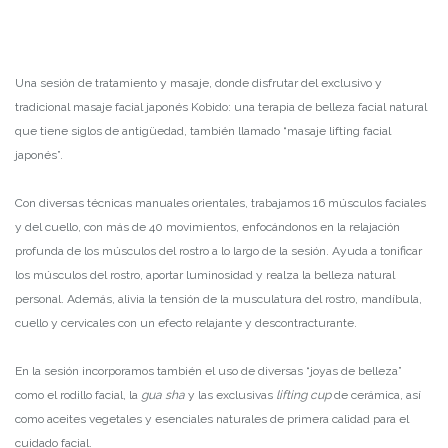
Una sesión de tratamiento y masaje, donde disfrutar del exclusivo y
tradicional masaje facial japonés Kobido: una terapia de belleza facial natural
que tiene siglos de antigüedad, también llamado “masaje lifting facial
japonés”.
Con diversas técnicas manuales orientales, trabajamos 16 músculos faciales
y del cuello, con más de 40 movimientos, enfocándonos en la relajación
profunda de los músculos del rostro a lo largo de la sesión. Ayuda a tonificar
los músculos del rostro, aportar luminosidad y realza la belleza natural
personal. Además, alivia la tensión de la musculatura del rostro, mandíbula,
cuello y cervicales con un efecto relajante y descontracturante.
En la sesión incorporamos también el uso de diversas “joyas de belleza”
como el rodillo facial, la
gua sha
y las exclusivas
lifting cup
de cerámica, así
como aceites vegetales y esenciales naturales de primera calidad para el
cuidado facial.