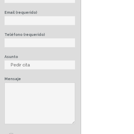
Email (requerido)
Teléfono (requerido)
Asunto
Mensaje