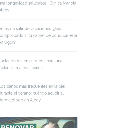
una longevidad saludable | Clínica Mariola
Alcoy
Antes de salir de vacaciones: ¿has
comprobado si tu carnet de conducir está
en vigor?
Lactancia materna: trucos para una
lactancia materna exitosa
Los daños más frecuentes en la piel
durante el verano: cuándo acudir al
dermatólogo en Alcoy