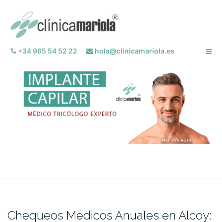
Saltar
al
contenido
+34 965 54 52 22
hola@clinicamariola.es
Chequeos Médicos Anuales en Alcoy: