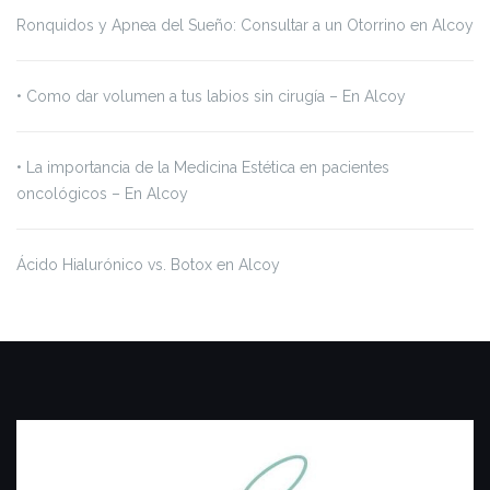
Ronquidos y Apnea del Sueño: Consultar a un Otorrino en Alcoy
•⁠ ⁠Como dar volumen a tus labios sin cirugía – En Alcoy
•⁠ ⁠La importancia de la Medicina Estética en pacientes
oncológicos – En Alcoy
Ácido Hialurónico vs. Botox en Alcoy