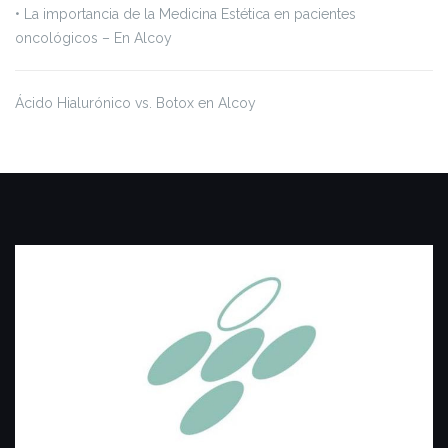
•⁠ ⁠La importancia de la Medicina Estética en pacientes
oncológicos – En Alcoy
Ácido Hialurónico vs. Botox en Alcoy