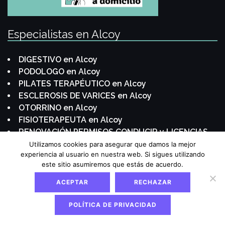
Especialistas en Alcoy
DIGESTIVO en Alcoy
PODOLOGO en Alcoy
PILATES TERAPÉUTICO en Alcoy
ESCLEROSIS DE VARICES en Alcoy
OTORRINO en Alcoy
FISIOTERAPEUTA en Alcoy
RENOVACIÓN PERMISOS CONDUCIR y LICENCIAS
de ARMAS en Alcoy
Utilizamos cookies para asegurar que damos la mejor
experiencia al usuario en nuestra web. Si sigues utilizando
MÉDICO GENERAL - Medicina de familia en Alcoy
este sitio asumiremos que estás de acuerdo.
CENTRO de CONDUCTORES en Alcoy
GINECÓLOGA en Alcoy
ACEPTAR
RECHAZAR
MATRONA en Alcoy
NUTRICIONISTA - DIETISTA en Alcoy
POLÍTICA DE PRIVACIDAD
CIRUJANA en Alcoy