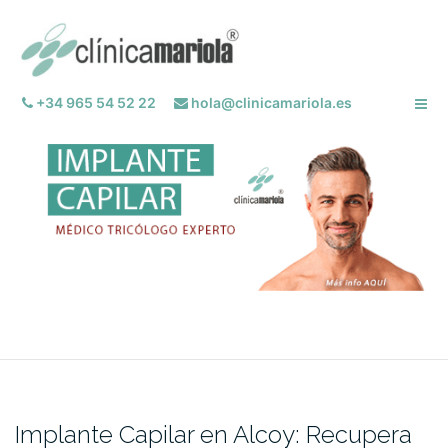
Saltar
al
contenido
+34 965 54 52 22
hola@clinicamariola.es
Implante Capilar en Alcoy: Recupera