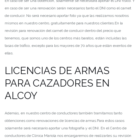
En caso de ser una obtención, solamente se necesitará aportar el DNI físico. Y
en caso de ser una renovación serán necesarios tanto el DNI como el carnet
de conducir. No será necesario aportar foto ya que las realizamos nosotros
mismos en nuestro centro, gratuitamente para nuestros clientes.
En la
revisión para renovación del carnet de conducir dentro del precio que
tenemos, que somos uno de los centros más baratos, están incluidas las
tasas de tráfico, excepto para los mayores de 70 años que están exentos de
ellas.
LICENCIAS DE ARMAS
PARA CAZADORES EN
ALCOY
Además, en nuestro centro de conductores también tramitamos tanto
obtenciones como renovaciones de licencias de armas.
Para estos casos
solamente será necesario aportar una fotografía y el DNI. En el Centro de
conductores de Clínica Mariola nos encargaremos de realizarles su revisión