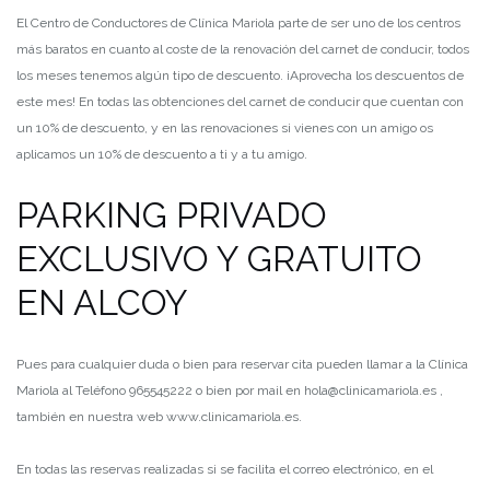
El Centro de Conductores de Clínica Mariola parte de ser uno de los centros
más baratos en cuanto al coste de la renovación del carnet de conducir, todos
los meses tenemos algún tipo de descuento. ¡Aprovecha los descuentos de
este mes! En todas las obtenciones del carnet de conducir que cuentan con
un 10% de descuento, y en las renovaciones si vienes con un amigo os
aplicamos un 10% de descuento a ti y a tu amigo.
PARKING PRIVADO
EXCLUSIVO Y GRATUITO
EN ALCOY
Pues para cualquier duda o bien para reservar cita pueden llamar a la Clínica
Mariola al Teléfono 965545222 o bien por mail en hola@clinicamariola.es ,
también en nuestra web www.clinicamariola.es.
En todas las reservas realizadas si se facilita el correo electrónico, en el