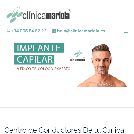
Saltar
al
contenido
+34 965 54 52 22
hola@clinicamariola.es
Centro de Conductores De tu Clínica