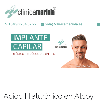
Saltar
al
contenido
+34 965 54 52 22
hola@clinicamariola.es
Ácido Hialurónico en Alcoy