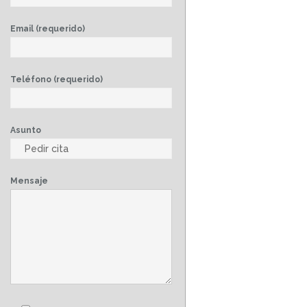
Email (requerido)
Teléfono (requerido)
Asunto
Mensaje