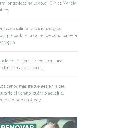
una longevidad saludable | Clínica Mariola
Alcoy
Antes de salir de vacaciones: ¿has
comprobado si tu carnet de conducir está
en vigor?
Lactancia materna: trucos para una
lactancia materna exitosa
Los daños más frecuentes en la piel
durante el verano: cuándo acudir al
dermatólogo en Alcoy