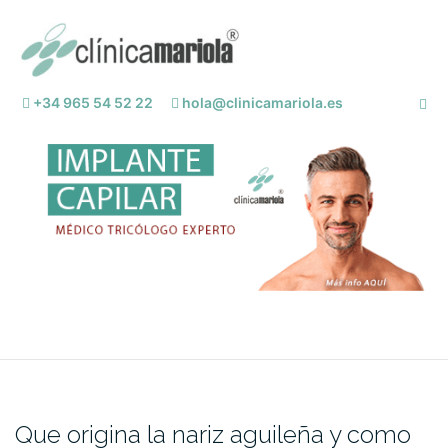
Saltar
al
contenido
+34 965 54 52 22
hola@clinicamariola.es
Que origina la nariz aguileña y como