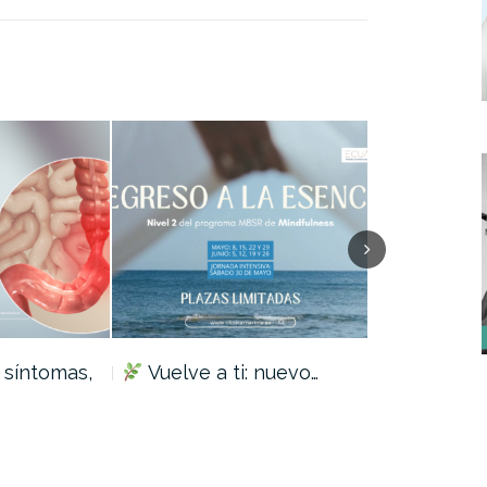
: síntomas,
Vuelve a ti: nuevo…
Analíticas 
cómo detec
enfermeda