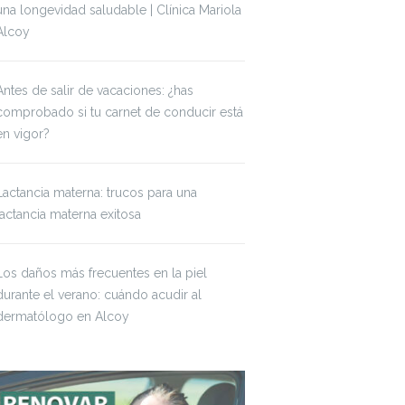
una longevidad saludable | Clínica Mariola
Alcoy
Antes de salir de vacaciones: ¿has
comprobado si tu carnet de conducir está
en vigor?
Lactancia materna: trucos para una
lactancia materna exitosa
Los daños más frecuentes en la piel
durante el verano: cuándo acudir al
dermatólogo en Alcoy