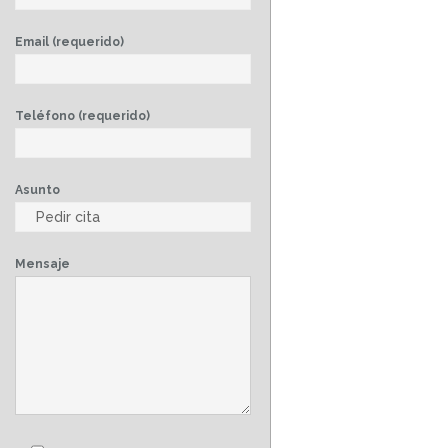
Email (requerido)
Teléfono (requerido)
Asunto
Mensaje