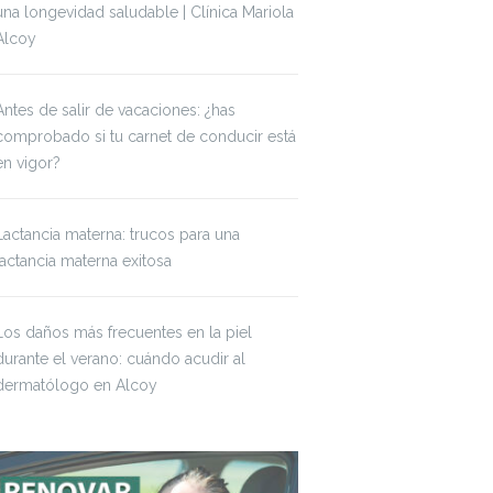
una longevidad saludable | Clínica Mariola
Alcoy
Antes de salir de vacaciones: ¿has
comprobado si tu carnet de conducir está
en vigor?
Lactancia materna: trucos para una
lactancia materna exitosa
Los daños más frecuentes en la piel
durante el verano: cuándo acudir al
dermatólogo en Alcoy