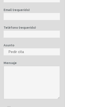
Email (requerido)
Teléfono (requerido)
Asunto
Mensaje