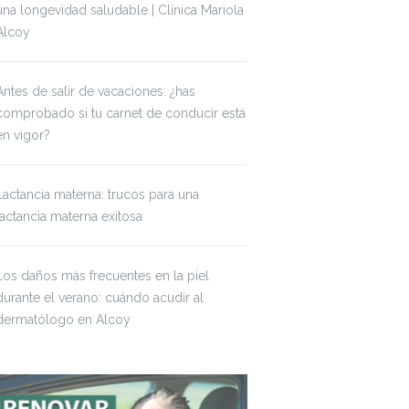
una longevidad saludable | Clínica Mariola
Alcoy
Antes de salir de vacaciones: ¿has
comprobado si tu carnet de conducir está
en vigor?
Lactancia materna: trucos para una
lactancia materna exitosa
Los daños más frecuentes en la piel
durante el verano: cuándo acudir al
dermatólogo en Alcoy