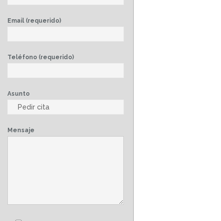
Email (requerido)
Teléfono (requerido)
Asunto
Mensaje