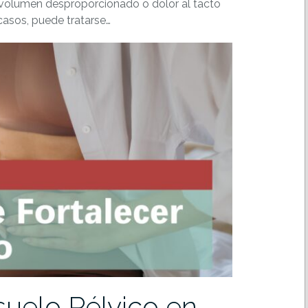
 volumen desproporcionado o dolor al tacto
casos, puede tratarse…
suelo Pélvico en