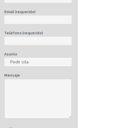
Email (requerido)
Teléfono (requerido)
Asunto
Mensaje