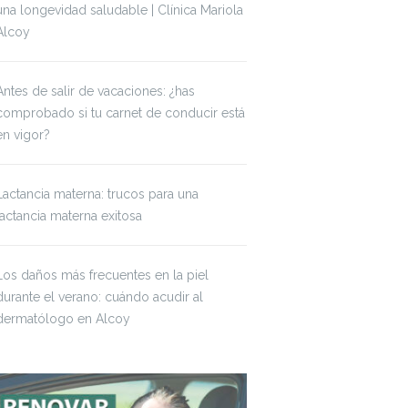
una longevidad saludable | Clínica Mariola
Alcoy
Antes de salir de vacaciones: ¿has
comprobado si tu carnet de conducir está
en vigor?
Lactancia materna: trucos para una
lactancia materna exitosa
Los daños más frecuentes en la piel
durante el verano: cuándo acudir al
dermatólogo en Alcoy