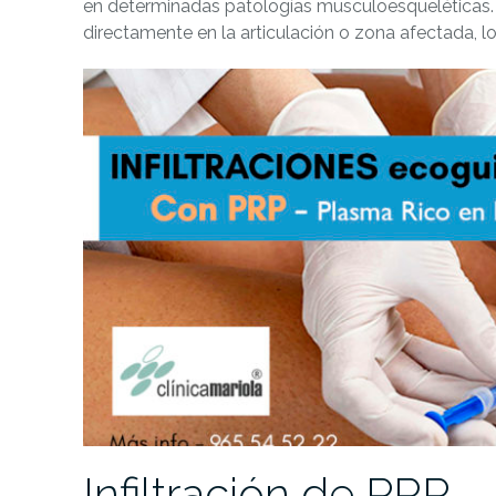
en determinadas patologías musculoesqueléticas.
directamente en la articulación o zona afectada, l
Infiltración de PRP