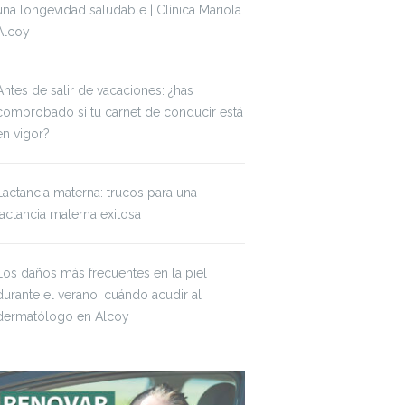
una longevidad saludable | Clínica Mariola
Alcoy
Antes de salir de vacaciones: ¿has
comprobado si tu carnet de conducir está
en vigor?
Lactancia materna: trucos para una
lactancia materna exitosa
Los daños más frecuentes en la piel
durante el verano: cuándo acudir al
dermatólogo en Alcoy