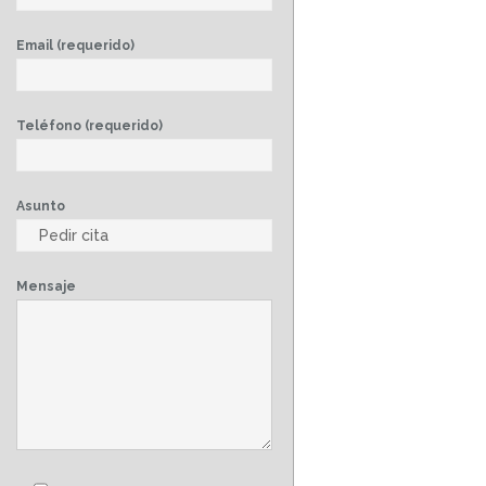
Email (requerido)
Teléfono (requerido)
Asunto
Mensaje