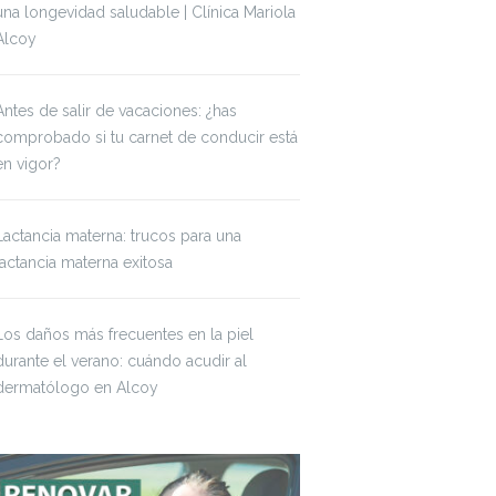
una longevidad saludable | Clínica Mariola
Alcoy
Antes de salir de vacaciones: ¿has
comprobado si tu carnet de conducir está
en vigor?
Lactancia materna: trucos para una
lactancia materna exitosa
Los daños más frecuentes en la piel
durante el verano: cuándo acudir al
dermatólogo en Alcoy