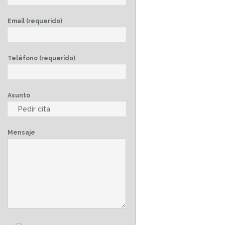
Email (requerido)
Teléfono (requerido)
Asunto
Mensaje