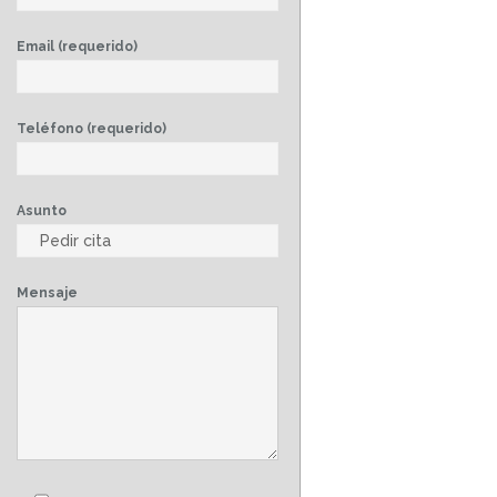
Email (requerido)
Teléfono (requerido)
Asunto
Mensaje