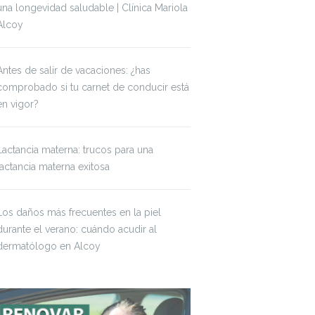
una longevidad saludable | Clínica Mariola
Alcoy
Antes de salir de vacaciones: ¿has
comprobado si tu carnet de conducir está
en vigor?
Lactancia materna: trucos para una
lactancia materna exitosa
Los daños más frecuentes en la piel
durante el verano: cuándo acudir al
dermatólogo en Alcoy