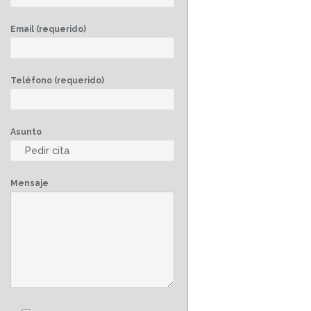
Email (requerido)
Teléfono (requerido)
Asunto
Mensaje