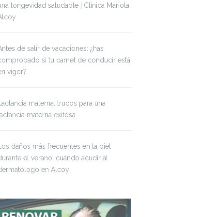
una longevidad saludable | Clínica Mariola
Alcoy
Antes de salir de vacaciones: ¿has
comprobado si tu carnet de conducir está
en vigor?
Lactancia materna: trucos para una
lactancia materna exitosa
Los daños más frecuentes en la piel
durante el verano: cuándo acudir al
dermatólogo en Alcoy