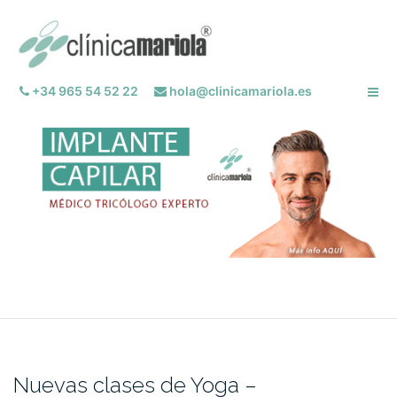
Saltar
al
contenido
+34 965 54 52 22
hola@clinicamariola.es
Nuevas clases de Yoga –