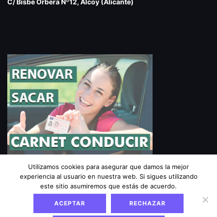
C/ Bisbe Orbera Nº12, Alcoy (Alicante)
Utilizamos cookies para asegurar que damos la mejor
experiencia al usuario en nuestra web. Si sigues utilizando
Aviso Legal
|
Política de privacidad
|
Política de
este sitio asumiremos que estás de acuerdo.
cookies
ACEPTAR
RECHAZAR