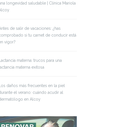
una longevidad saludable | Clínica Mariola
Alcoy
Antes de salir de vacaciones: ¿has
comprobado si tu carnet de conducir está
en vigor?
Lactancia materna: trucos para una
lactancia materna exitosa
Los daños más frecuentes en la piel
durante el verano: cuándo acudir al
dermatólogo en Alcoy