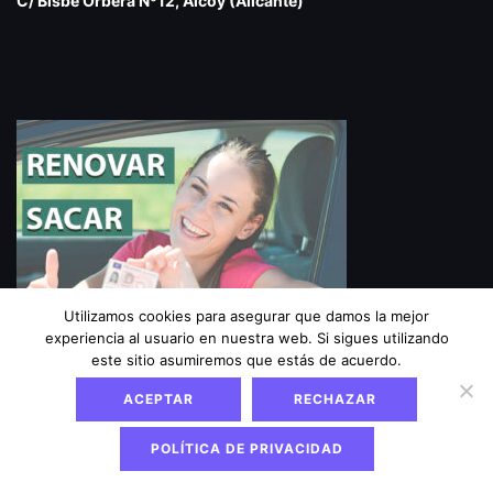
C/ Bisbe Orbera Nº12, Alcoy (Alicante)
Utilizamos cookies para asegurar que damos la mejor
experiencia al usuario en nuestra web. Si sigues utilizando
este sitio asumiremos que estás de acuerdo.
ACEPTAR
RECHAZAR
Aviso Legal
|
Política de privacidad
|
Política de
cookies
POLÍTICA DE PRIVACIDAD