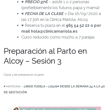
♥ PRECIO 97€
– asistir 1 o 2 personas
(preferíblemente los futuros papa y mama)
♥
FECHA DE LA CLASE –
Día 16/09/2020 a
las 17:30h en la Clínica Mariola, Alcoy.
♥ Reserva tu plaza en el
965 54 52 22 o por
mail hola@clinicamariola.es
Curso reducido como mucho a 7 parejas
Preparación al Parto en
Alcoy – Sesión 3
Clase 3 de preparación al parto
♥ MATRONA –
LIRIOS TUDELA – Lillytb
♥
DESDE LA SEMANA 34 A LA 40
DE GESTACIÓN