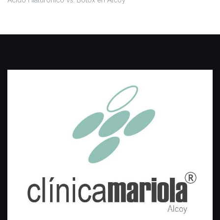
Ácido Hialurónico vs. Botox en Alcoy