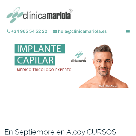
Saltar
al
contenido
+34 965 54 52 22
hola@clinicamariola.es
En Septiembre en Alcoy CURSOS