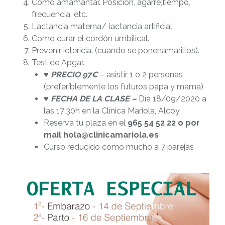
Cómo amamantar. Posición, agarre,
tiempo,
frecuencia, etc.
Lactancia materna/ lactancia artificial.
Como curar el cordón umbilical.
Prevenir ictericia. (cuando se ponen
amarillos).
Test de Apgar.
♥ PRECIO 97€
– asistir 1 o 2 personas
(preferíblemente los futuros papa y mama)
♥
FECHA DE LA CLASE –
Día 18/09/2020 a
las 17:30h en la Clínica Mariola, Alcoy.
Reserva tu plaza en el
965 54 52 22 o por
mail hola@clinicamariola.es
Curso reducido como mucho a 7 parejas