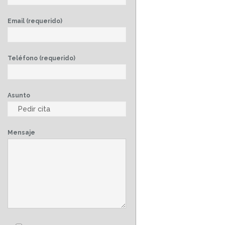
Email (requerido)
Teléfono (requerido)
Asunto
Mensaje