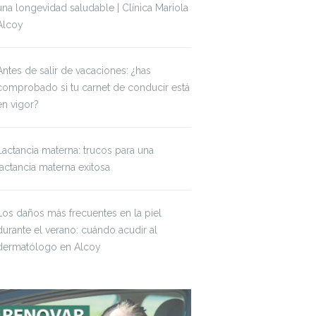
una longevidad saludable | Clínica Mariola
Alcoy
Antes de salir de vacaciones: ¿has
comprobado si tu carnet de conducir está
en vigor?
Lactancia materna: trucos para una
lactancia materna exitosa
Los daños más frecuentes en la piel
durante el verano: cuándo acudir al
dermatólogo en Alcoy