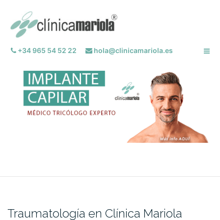
Saltar
al
contenido
+34 965 54 52 22
hola@clinicamariola.es
Traumatología en Clínica Mariola