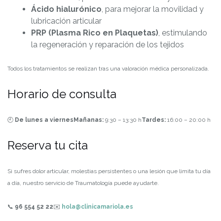
Ácido hialurónico
, para mejorar la movilidad y
lubricación articular
PRP (Plasma Rico en Plaquetas)
, estimulando
la regeneración y reparación de los tejidos
Todos los tratamientos se realizan tras una valoración médica personalizada.
Horario de consulta
🕘
De lunes a viernes
Mañanas:
9:30 – 13:30 h
Tardes:
16:00 – 20:00 h
Reserva tu cita
Si sufres dolor articular, molestias persistentes o una lesión que limita tu día
a día, nuestro servicio de Traumatología puede ayudarte.
📞
96 554 52 22
✉️
hola@clinicamariola.es