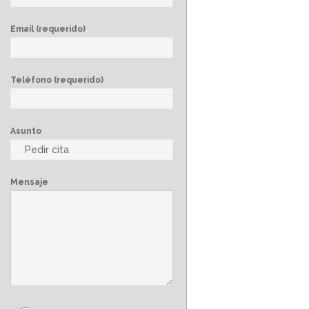
Email (requerido)
Teléfono (requerido)
Asunto
Mensaje