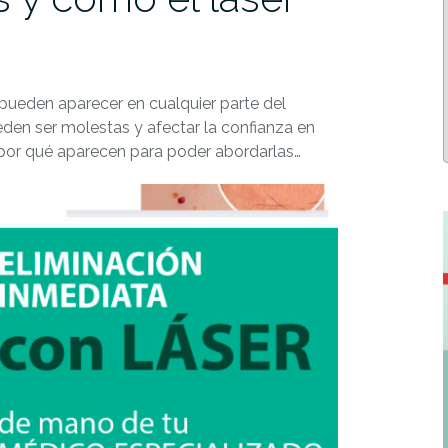
ueden aparecer en cualquier parte del
den ser molestas y afectar la confianza en
or qué aparecen para poder abordarlas…