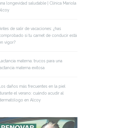
una longevidad saludable | Clínica Mariola
Alcoy
Antes de salir de vacaciones: ¿has
comprobado si tu carnet de conducir está
en vigor?
Lactancia materna: trucos para una
lactancia materna exitosa
Los daños más frecuentes en la piel
durante el verano: cuándo acudir al
dermatólogo en Alcoy