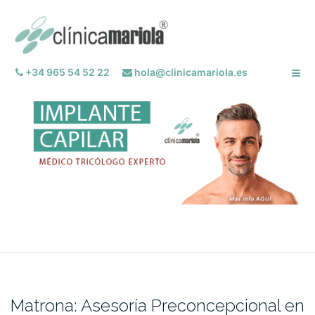
Saltar
al
contenido
+34 965 54 52 22
hola@clinicamariola.es
Matrona: Asesoría Preconcepcional en