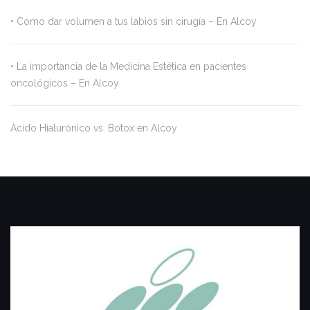
•⁠ ⁠Como dar volumen a tus labios sin cirugía – En Alcoy
•⁠ ⁠La importancia de la Medicina Estética en pacientes
oncológicos – En Alcoy
Ácido Hialurónico vs. Botox en Alcoy