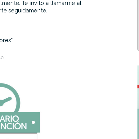
lmente. Te invito a llamarme al
rte seguídamente.
ores
coi