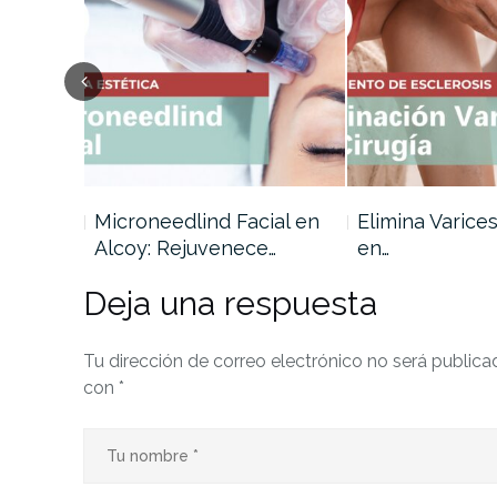
do y
Microneedlind Facial en
Elimina Varices
Alcoy: Rejuvenece…
en…
Deja una respuesta
Tu dirección de correo electrónico no será publica
con
*