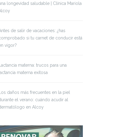
una longevidad saludable | Clínica Mariola
Alcoy
Antes de salir de vacaciones: ¿has
comprobado si tu carnet de conducir está
en vigor?
Lactancia materna: trucos para una
lactancia materna exitosa
Los daños más frecuentes en la piel
durante el verano: cuándo acudir al
dermatólogo en Alcoy