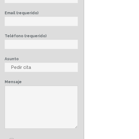
Email (requerido)
Teléfono (requerido)
Asunto
Mensaje